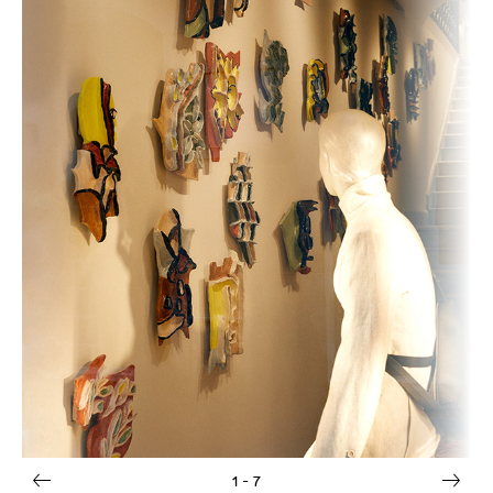
1
- 7