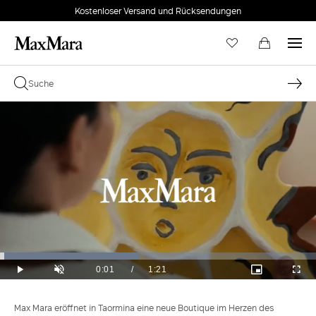
Kostenloser Versand und Rücksendungen
Loaded
:
44.07%
Current
0:01
/
Duration
1:21
Play
Unmute
Picture-
Full
in-
Time
Picture
Max Mara eröffnet in Taormina eine neue Boutique im Herzen des