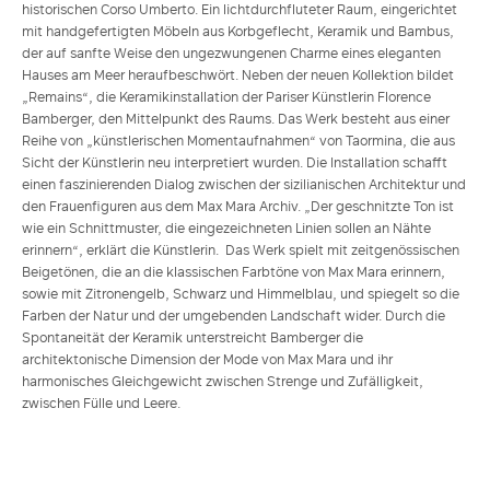
historischen Corso Umberto. Ein lichtdurchfluteter Raum, eingerichtet
mit handgefertigten Möbeln aus Korbgeflecht, Keramik und Bambus,
der auf sanfte Weise den ungezwungenen Charme eines eleganten
Hauses am Meer heraufbeschwört. Neben der neuen Kollektion bildet
„Remains“, die Keramikinstallation der Pariser Künstlerin Florence
Bamberger, den Mittelpunkt des Raums. Das Werk besteht aus einer
Reihe von „künstlerischen Momentaufnahmen“ von Taormina, die aus
Sicht der Künstlerin neu interpretiert wurden. Die Installation schafft
einen faszinierenden Dialog zwischen der sizilianischen Architektur und
den Frauenfiguren aus dem Max Mara Archiv. „Der geschnitzte Ton ist
wie ein Schnittmuster, die eingezeichneten Linien sollen an Nähte
erinnern“, erklärt die Künstlerin. Das Werk spielt mit zeitgenössischen
Beigetönen, die an die klassischen Farbtöne von Max Mara erinnern,
sowie mit Zitronengelb, Schwarz und Himmelblau, und spiegelt so die
Farben der Natur und der umgebenden Landschaft wider. Durch die
Spontaneität der Keramik unterstreicht Bamberger die
architektonische Dimension der Mode von Max Mara und ihr
harmonisches Gleichgewicht zwischen Strenge und Zufälligkeit,
zwischen Fülle und Leere.