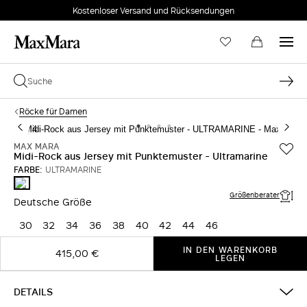
Kostenloser Versand und Rücksendungen
Röcke für Damen
MAX MARA
Midi-Rock aus Jersey mit Punktemuster - Ultramarine
FARBE:
ULTRAMARINE
ULTRAMARINE
Größenberater
Deutsche Größe
30
32
34
36
38
40
42
44
46
IN DEN WARENKORB
415,00 €
LEGEN
DETAILS