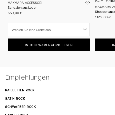
MAXMARA ACCESSORI
MAXMARA A
Sandalen aus Leder
Shopper aus
659,00 €
1.619,00 €
Wählen Sie eine Größe aus
IN DEN WARENKORB LEGEN
I
Empfehlungen
PAILLETTEN ROCK
SATIN ROCK
SCHWARZER ROCK
LANGER ROCK