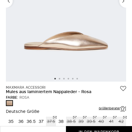
MAXMARA ACCESSORI
Mules aus laminiertem Nappaleder - Rosa
FARBE:
ROSA
ROSA
Größenberater
Deutsche Größe
35
36
36.5
37
37.5
38
38.5
39
39.5
40
41
42
IN DEN WARENKORB