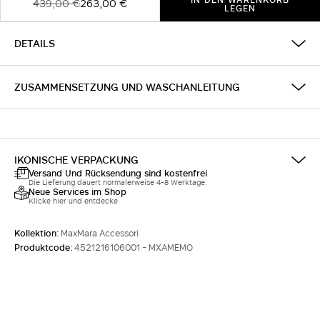
439,00 €
263,00 €
LEGEN
DETAILS
ZUSAMMENSETZUNG UND WASCHANLEITUNG
IKONISCHE VERPACKUNG
Versand Und Rücksendung sind kostenfrei
Die Lieferung dauert normalerweise 4-8 Werktage.
Neue Services im Shop
Klicke hier und entdecke
Kollektion:
MaxMara Accessori
Produktcode:
4521216106001 - MXAMEMO