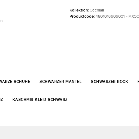
Kollektion:
Occhiali
Produktcode:
4801016606001 - MXO
ln
WARZE SCHUHE
SCHWARZER MANTEL
SCHWARZER ROCK
RZ
KASCHMIR KLEID SCHWARZ