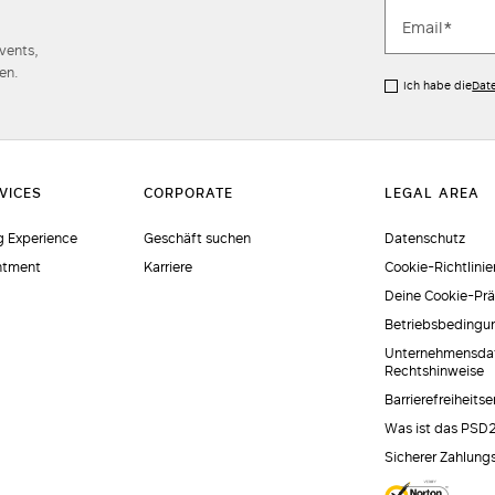
Events,
en.
Ich habe die
Dat
 Experience
Geschäft suchen
Datenschutz
ntment
Karriere
Cookie-Richtlinie
Deine Cookie-Pr
Betriebsbedingu
Unternehmensda
Rechtshinweise
Barrierefreiheits
Was ist das PSD
Sicherer Zahlung