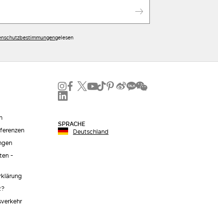
enschutzbestimmungen
gelesen
n
SPRACHE
äferenzen
Deutschland
ngen
ten -
erklärung
2?
sverkehr