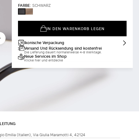
FARBE:
SCHWARZ
BRAUN
SCHWARZ
IN DEN WARENKORB LEGEN
Ikonische Verpackung
Versand Und Rücksendung sind kostenfrei
Die Lieferung dauert normalerweise 4-8 Werktage.
Neue Services im Shop
Klicke hier und entdecke
LEITUNG
ggio Emilia (Italien), Via Giulia Maramotti 4, 42124