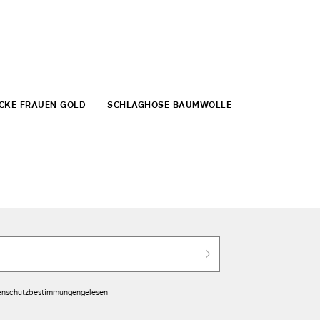
BENACHRICHTIGEN SIE MICH
Ikonische Verpackung
Versand Und Rücksendung sind kostenfrei
Die Lieferung dauert normalerweise 4-8 Werktage.
CKE FRAUEN GOLD
SCHLAGHOSE BAUMWOLLE
Neue Services im Shop
Klicke hier und entdecke
enschutzbestimmungen
gelesen