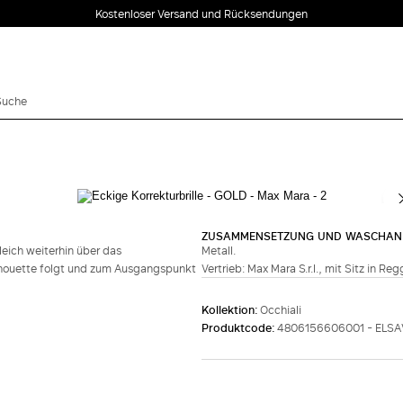
Kostenloser Versand und Rücksendungen
ZUSAMMENSETZUNG UND WASCHAN
leich weiterhin über das
Metall.
ilhouette folgt und zum Ausgangspunkt
Vertrieb: Max Mara S.r.l., mit Sitz in Re
Kollektion:
Occhiali
Produktcode:
4806156606001 - ELSA