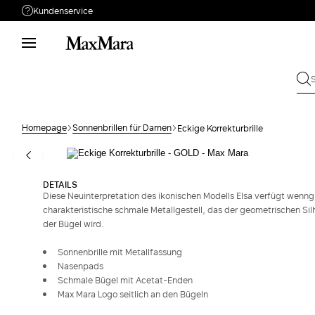
Kundenservice
Brauchen Sie Unterstützung?
Telefon: Mo-Fr 9 - 18
Rufen Sie uns an
08002007608
Schicken Sie Ihre
Schreiben Sie uns
Anfrage
Homepage
Sonnenbrillen für Damen
Eckige Korrekturbrille
Rückgabe
Bestellung suchen
DETAILS
Diese Neuinterpretation des ikonischen Modells Elsa verfügt wenng
charakteristische schmale Metallgestell, das der geometrischen S
der Bügel wird.
Sonnenbrille mit Metallfassung
Nasenpads
Schmale Bügel mit Acetat-Enden
Max Mara Logo seitlich an den Bügeln