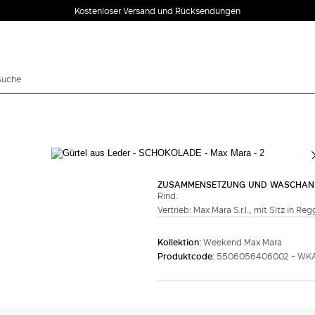
Kostenloser Versand und Rücksendungen
Vervollständigen Sie den Look
ZUSAMMENSETZUNG UND WASCHAN
Rind.
Vertrieb: Max Mara S.r.l., mit Sitz in Re
Kollektion:
Weekend Max Mara
Produktcode:
5506056406002 - WK