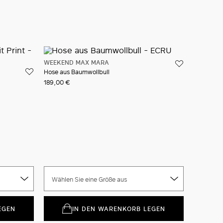
IN DEN WARENKORB LEGEN
Ikonische Verpackung
Versand Und Rücksendung sind kostenfrei
Die Lieferung dauert normalerweise 4-8 Werktage.
Neue Services im Shop
WEEKEND MAX MARA
Klicke hier und entdecke
Hose aus Baumwollbull
189,00 €
Wählen Sie eine Größe aus
EGEN
IN DEN WARENKORB LEGEN