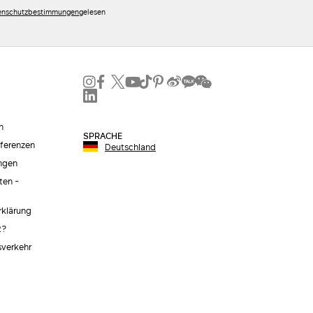
enschutzbestimmungen
gelesen
n
SPRACHE
äferenzen
Deutschland
ngen
ten -
erklärung
2?
sverkehr