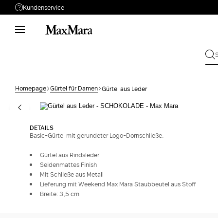
Kundenservice
Brauchen Sie Unterstützung?
Telefon: Mo-Fr 9 - 18
Rufen Sie uns an
08002007608
Schicken Sie Ihre
Schreiben Sie uns
Anfrage
Homepage
Gürtel für Damen
Gürtel aus Leder
Rückgabe
Bestellung suchen
DETAILS
Basic-Gürtel mit gerundeter Logo-Dornschließe.
Gürtel aus Rindsleder
Seidenmattes Finish
Mit Schließe aus Metall
Lieferung mit Weekend Max Mara Staubbeutel aus Stoff
Breite: 3,5 cm