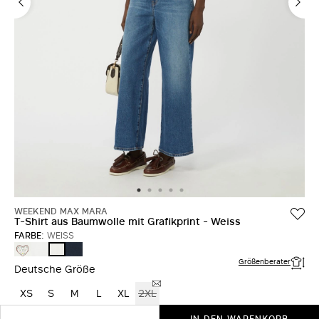
WEEKEND MAX MARA
T-Shirt aus Baumwolle mit Grafikprint - Weiss
FARBE:
WEISS
WEISS
WEISS
BLAU
WEISS
Größenberater
Deutsche Größe
XS
S
M
L
XL
2XL
IN DEN WARENKORB