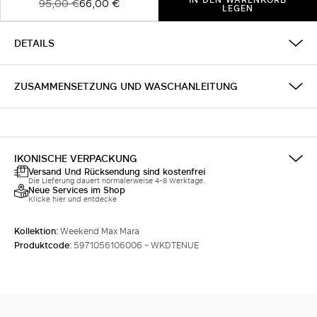
95,00 €
66,00 €
LEGEN
DETAILS
ZUSAMMENSETZUNG UND WASCHANLEITUNG
IKONISCHE VERPACKUNG
Versand Und Rücksendung sind kostenfrei
Die Lieferung dauert normalerweise 4-8 Werktage.
Neue Services im Shop
Klicke hier und entdecke
Kollektion:
Weekend Max Mara
Produktcode:
5971056106006 - WKDTENUE