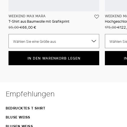
WEEKEND MAX MARA
WEEKEND M
T-Shirt aus Baumwolle mit Grafikprint
Hochgeschlos
95,00 €
66,00 €
175,00 €
122
Wählen Sie eine Größe aus
Wählen Sie
IN DEN WARENKORB LEGEN
I
Empfehlungen
BEDRUCKTES T SHIRT
BLUSE WEISS
BLUSEN WEISS