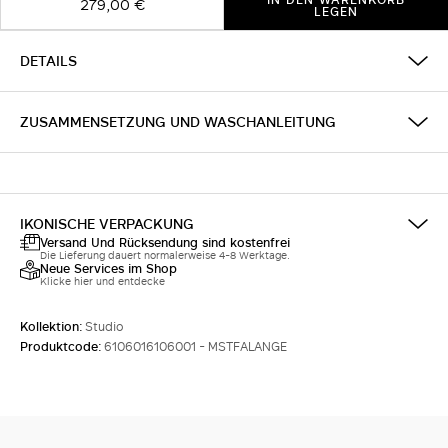
279,00 €
LEGEN
DETAILS
ZUSAMMENSETZUNG UND WASCHANLEITUNG
IKONISCHE VERPACKUNG
Versand Und Rücksendung sind kostenfrei
Die Lieferung dauert normalerweise 4-8 Werktage.
Neue Services im Shop
Klicke hier und entdecke
Kollektion:
Studio
Produktcode:
6106016106001 - MSTFALANGE