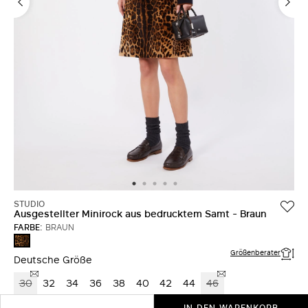
STUDIO
Ausgestellter Minirock aus bedrucktem Samt - Braun
FARBE:
BRAUN
BRAUN
Größenberater
Deutsche Größe
30
32
34
36
38
40
42
44
46
IN DEN WARENKORB