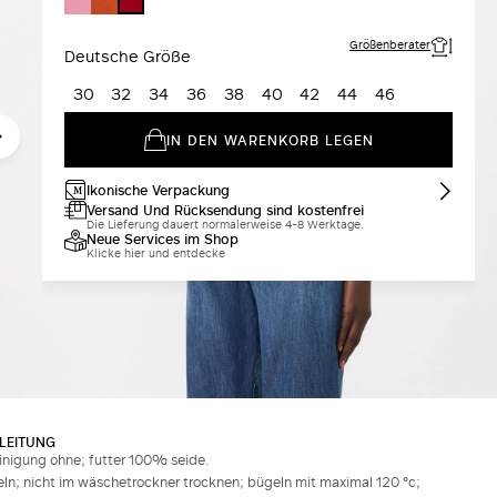
ROT
Größenberater
Deutsche Größe
30
32
34
36
38
40
42
44
46
IN DEN WARENKORB LEGEN
Ikonische Verpackung
Versand Und Rücksendung sind kostenfrei
Die Lieferung dauert normalerweise 4-8 Werktage.
Neue Services im Shop
Klicke hier und entdecke
LEITUNG
inigung ohne; futter 100% seide.
ln; nicht im wäschetrockner trocknen; bügeln mit maximal 120 °c;