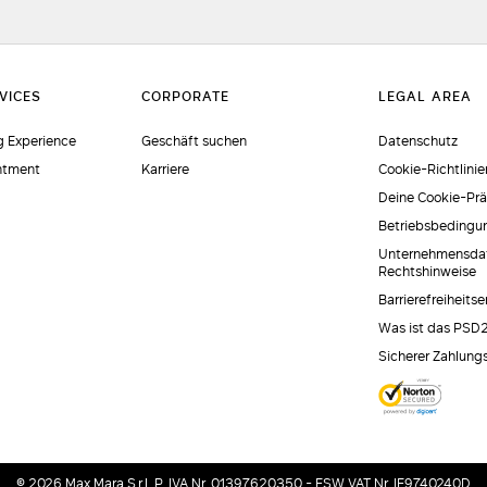
 Experience
Geschäft suchen
Datenschutz
ntment
Karriere
Cookie-Richtlinie
Deine Cookie-Pr
Betriebsbedingu
Unternehmensda
Rechtshinweise
Barrierefreiheits
Was ist das PSD
Sicherer Zahlung
© 2026 Max Mara S.r.l. P. IVA Nr. 01397620350 - ESW VAT Nr. IE9740240D