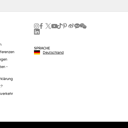
n
SPRACHE
äferenzen
Deutschland
ngen
ten -
erklärung
2?
sverkehr