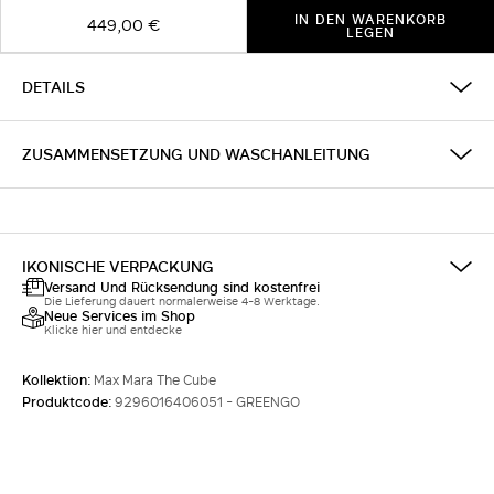
IN DEN WARENKORB
449,00 €
LEGEN
DETAILS
ZUSAMMENSETZUNG UND WASCHANLEITUNG
IKONISCHE VERPACKUNG
Versand Und Rücksendung sind kostenfrei
Die Lieferung dauert normalerweise 4-8 Werktage.
Neue Services im Shop
Klicke hier und entdecke
Kollektion:
Max Mara The Cube
Produktcode:
9296016406051 - GREENGO