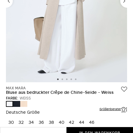
MAX MARA
Bluse aus bedruckter Crêpe de Chine-Seide - Weiss
FARBE:
WEISS
ULTRAMARINE
ROSA
WEISS
Größenberater
Deutsche Größe
30
32
34
36
38
40
42
44
46
IN DEN WARENKORB