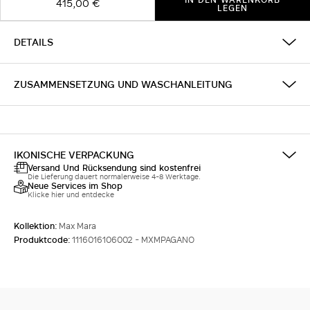
415,00 €
LEGEN
DETAILS
ZUSAMMENSETZUNG UND WASCHANLEITUNG
IKONISCHE VERPACKUNG
Versand Und Rücksendung sind kostenfrei
Die Lieferung dauert normalerweise 4-8 Werktage.
Neue Services im Shop
Klicke hier und entdecke
Kollektion:
Max Mara
Produktcode:
1116016106002 - MXMPAGANO