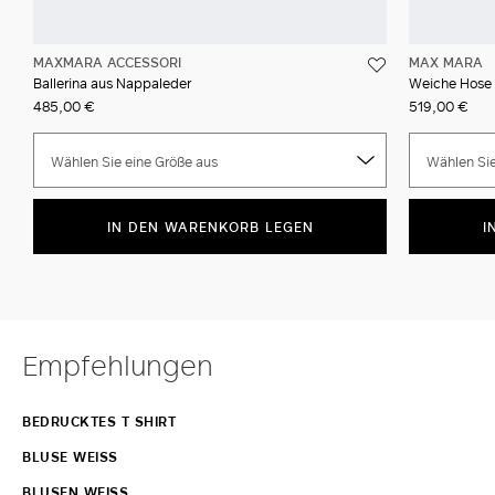
MAXMARA ACCESSORI
MAX MARA
Ballerina aus Nappaleder
Weiche Hose 
485,00 €
519,00 €
Wählen Sie eine Größe aus
Wählen Sie
IN DEN WARENKORB LEGEN
I
Empfehlungen
BEDRUCKTES T SHIRT
BLUSE WEISS
BLUSEN WEISS