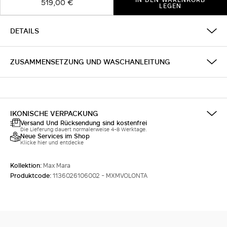
519,00 €
LEGEN
DETAILS
ZUSAMMENSETZUNG UND WASCHANLEITUNG
IKONISCHE VERPACKUNG
Versand Und Rücksendung sind kostenfrei
Die Lieferung dauert normalerweise 4-8 Werktage.
Neue Services im Shop
Klicke hier und entdecke
Kollektion:
Max Mara
Produktcode:
1136026106002 - MXMVOLONTA