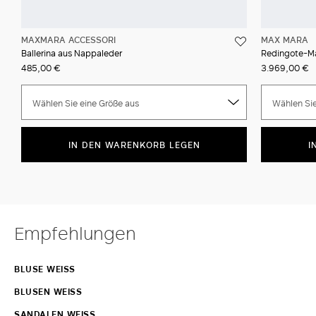
MAXMARA ACCESSORI
MAX MARA
Ballerina aus Nappaleder
Redingote-Ma
485,00 €
3.969,00 €
Wählen Sie eine Größe aus
Wählen Sie
IN DEN WARENKORB LEGEN
I
Empfehlungen
BLUSE WEISS
BLUSEN WEISS
SANDALEN WEISS