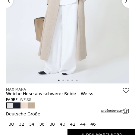
MAX MARA
Weiche Hose aus schwerer Seide - Weiss
FARBE:
WEISS
ULTRAMARINE
ROSA
STEIN
WEISS
Größenberater
Deutsche Größe
30
32
34
36
38
40
42
44
46
IN DEN WARENKORB