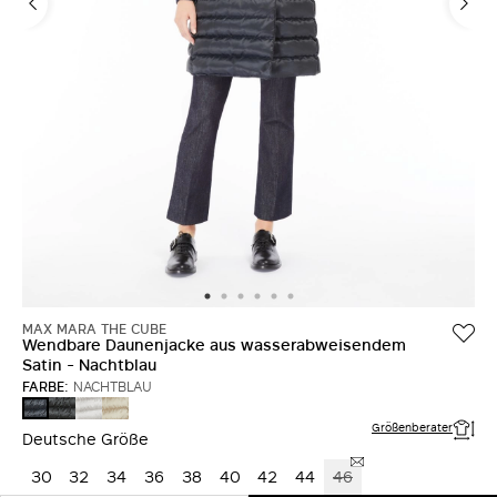
MAX MARA THE CUBE
Wendbare Daunenjacke aus wasserabweisendem
Satin - Nachtblau
FARBE:
NACHTBLAU
SCHWARZ
SAND
LICHT
NACHTBLAU
Größenberater
Deutsche Größe
30
32
34
36
38
40
42
44
46