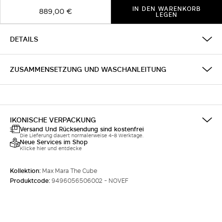
IN DEN WARENKORB
889,00 €
LEGEN
DETAILS
ZUSAMMENSETZUNG UND WASCHANLEITUNG
IKONISCHE VERPACKUNG
Versand Und Rücksendung sind kostenfrei
Die Lieferung dauert normalerweise 4-8 Werktage.
Neue Services im Shop
Klicke hier und entdecke
Kollektion:
Max Mara The Cube
Produktcode:
9496056506002 - NOVEF