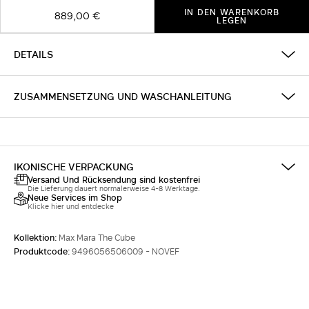
IN DEN WARENKORB
889,00 €
LEGEN
DETAILS
ZUSAMMENSETZUNG UND WASCHANLEITUNG
IKONISCHE VERPACKUNG
Versand Und Rücksendung sind kostenfrei
Die Lieferung dauert normalerweise 4-8 Werktage.
Neue Services im Shop
Klicke hier und entdecke
Kollektion:
Max Mara The Cube
Produktcode:
9496056506009 - NOVEF