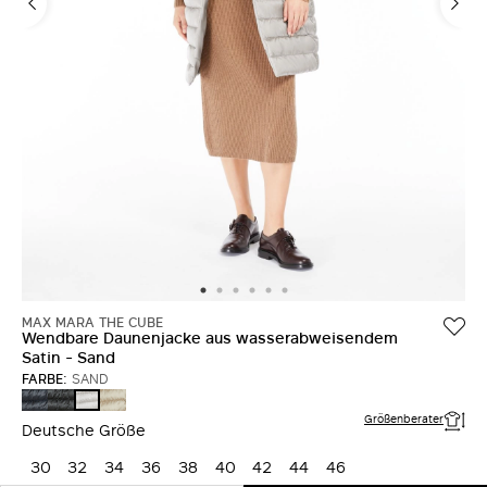
MAX MARA THE CUBE
Wendbare Daunenjacke aus wasserabweisendem
Satin - Sand
FARBE:
SAND
NACHTBLAU
SCHWARZ
LICHT
SAND
Größenberater
Deutsche Größe
30
32
34
36
38
40
42
44
46